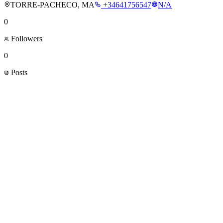
TORRE-PACHECO, MA
+34641756547
N/A
0
Followers
0
Posts