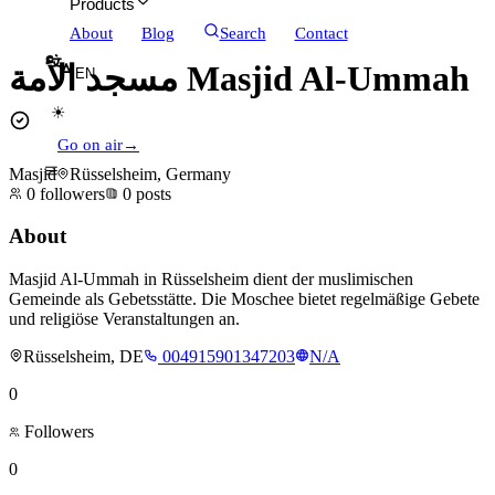
Products
About
Blog
Search
Contact
مسجد الأمة Masjid Al-Ummah
EN
☀
Go on air
→
Masjid
Rüsselsheim, Germany
0
followers
0
posts
About
Masjid Al-Ummah in Rüsselsheim dient der muslimischen
Gemeinde als Gebetsstätte. Die Moschee bietet regelmäßige Gebete
und religiöse Veranstaltungen an.
Rüsselsheim, DE
004915901347203
N/A
0
Followers
0