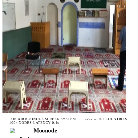
ON AIR
MOONODE SCREEN SYSTEM
--:--:--
·
10+ COUNTRIES
·
100+ NODES
·
LATENCY 0.4s
Moonode