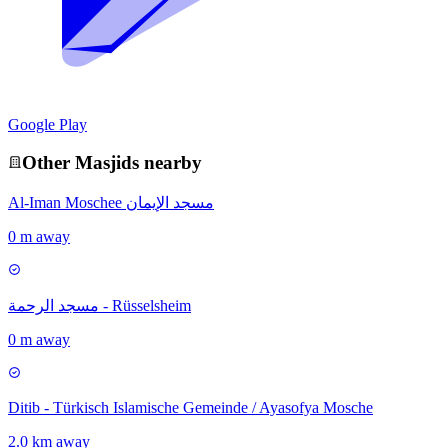
Google Play
Other
Masjid
s nearby
Al-Iman Moschee مسجد الإيمان
0 m away
مسجد الرحمة - Rüsselsheim
0 m away
Ditib - Türkisch Islamische Gemeinde / Ayasofya Mosche
2.0 km away