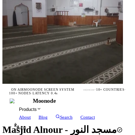
ON AIR
MOONODE SCREEN SYSTEM
--:--:--
·
10+ COUNTRIES
·
100+ NODES
·
LATENCY 0.4s
Moonode
Products
About
Blog
Search
Contact
Masjid Alnour - مسجد النور
EN