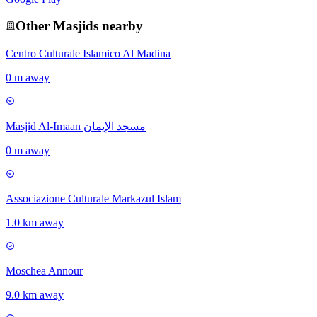
Other
Masjid
s nearby
Centro Culturale Islamico Al Madina
0 m away
Masjid Al-Imaan مسجد الإيمان
0 m away
Associazione Culturale Markazul Islam
1.0 km away
Moschea Annour
9.0 km away