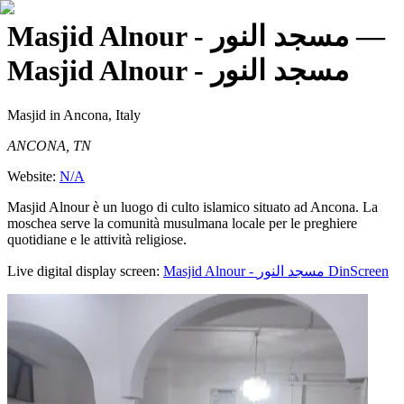
Masjid Alnour - مسجد النور
—
Masjid Alnour - مسجد النور
Masjid
in Ancona, Italy
ANCONA, TN
Website:
N/A
Masjid Alnour è un luogo di culto islamico situato ad Ancona. La
moschea serve la comunità musulmana locale per le preghiere
quotidiane e le attività religiose.
Live digital display screen:
Masjid Alnour - مسجد النور
DinScreen