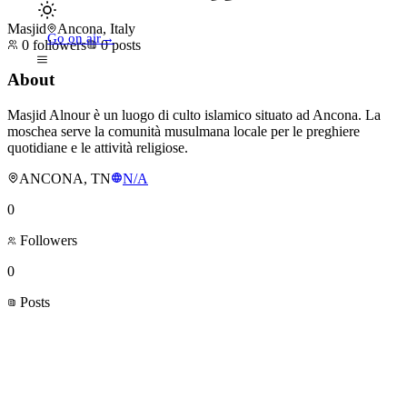
Masjid
Ancona, Italy
Go on air
→
0
followers
0
posts
About
Masjid Alnour è un luogo di culto islamico situato ad Ancona. La
moschea serve la comunità musulmana locale per le preghiere
quotidiane e le attività religiose.
ANCONA, TN
N/A
0
Followers
0
Posts