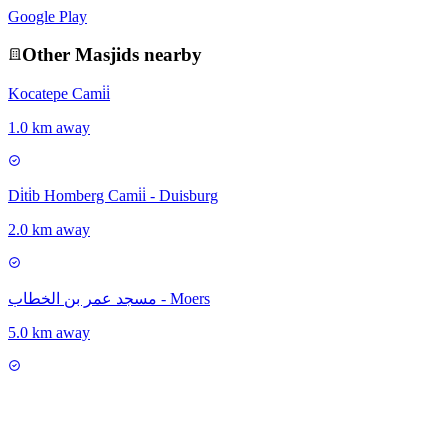
Google Play
Other
Masjid
s nearby
Kocatepe Cami̇i̇
1.0 km away
Di̇ti̇b Homberg Cami̇i̇ - Duisburg
2.0 km away
مسجد عمر بن الخطاب - Moers
5.0 km away