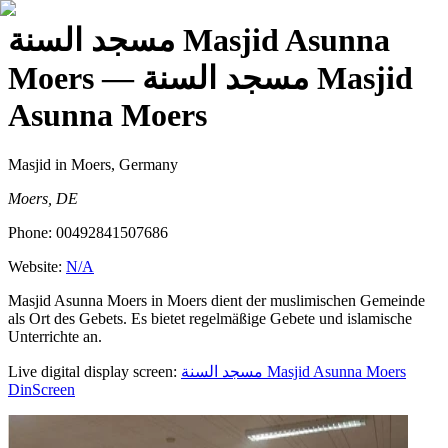
مسجد السنة Masjid Asunna
Moers
— مسجد السنة Masjid
Asunna Moers
Masjid
in Moers, Germany
Moers, DE
Phone:
00492841507686
Website:
N/A
Masjid Asunna Moers in Moers dient der muslimischen Gemeinde
als Ort des Gebets. Es bietet regelmäßige Gebete und islamische
Unterrichte an.
Live digital display screen:
مسجد السنة Masjid Asunna Moers
DinScreen