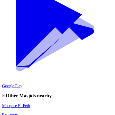
Google Play
Other
Masjid
s nearby
Mosquee El-Feth
0 m away