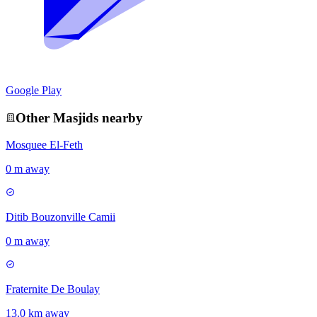
Google Play
Other
Masjid
s nearby
Mosquee El-Feth
0 m away
Ditib Bouzonville Camii
0 m away
Fraternite De Boulay
13.0 km away