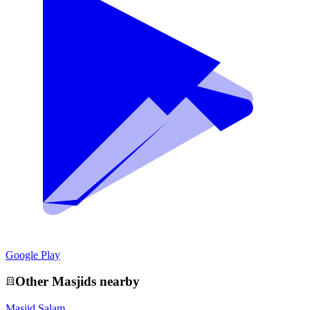
Google Play
Other
Masjid
s nearby
Masjid Salam