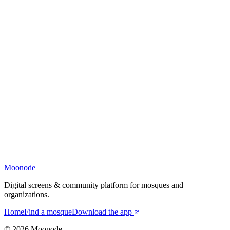
Moonode
Digital screens & community platform for mosques and
organizations.
Home
Find a mosque
Download the app
©
2026
Moonode