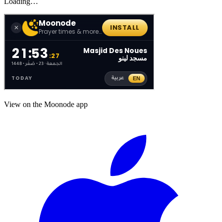
Loading…
View on the Moonode app