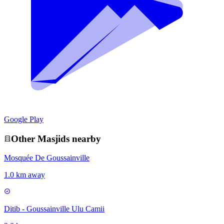
Google Play
Other
Masjid
s nearby
Mosquée De Goussainville
1.0 km away
Ditib - Goussainville Ulu Camii