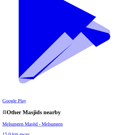
Google Play
Other
Masjid
s nearby
Melsungen Masjid - Melsungen
15.0 km away