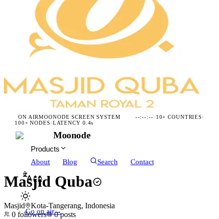
ON AIR
MOONODE SCREEN SYSTEM
--:--:--
·
10+ COUNTRIES
·
100+ NODES
·
LATENCY 0.4s
Moonode
Products
About
Blog
Search
Contact
Masjid Quba
EN
Masjid
Kota-Tangerang, Indonesia
Go on air
→
0
followers
0
posts