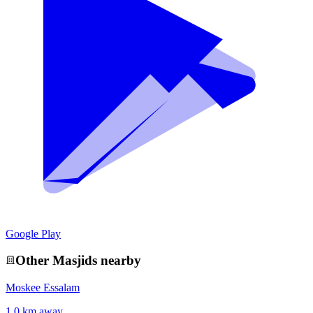
Google Play
Other
Masjid
s nearby
Moskee Essalam
1.0 km away