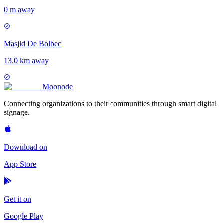
0 m away
Masjid De Bolbec
13.0 km away
Moon
ode
Connecting organizations to their communities through smart digital
signage.
Download on
App Store
Get it on
Google Play