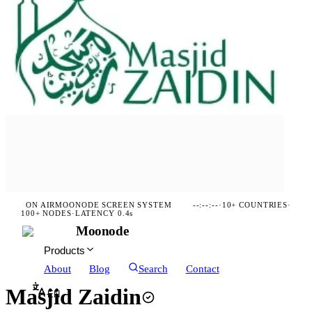
ON AIR
MOONODE SCREEN SYSTEM
--:--:--
·
10+ COUNTRIES
·
100+ NODES
·
LATENCY 0.4s
Moonode
Products
About
Blog
Search
Contact
Masjid Zaidin
EN