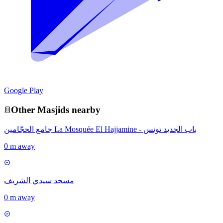
Google Play
Other
Masjid
s nearby
جامع الحجّامين La Mosquée El Hajjamine - باب الجديد تونس
0 m away
مسجد سيدي الشريف
0 m away