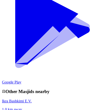
Google Play
Other
Masjid
s nearby
Ikra Bashkimi E.V.
1.0 km away