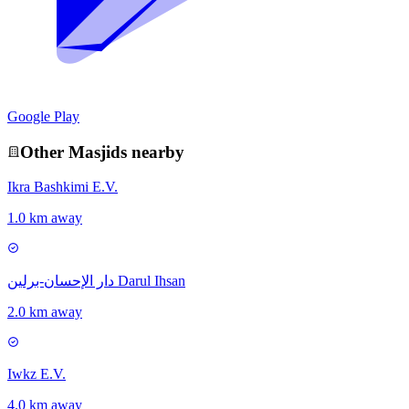
Google Play
Other
Masjid
s nearby
Ikra Bashkimi E.V.
1.0 km away
دار الإحسان-برلين Darul Ihsan
2.0 km away
Iwkz E.V.
4.0 km away