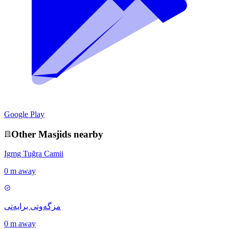
Google Play
Other
Masjid
s nearby
Igmg Tuğra Camii
0 m away
مزگەوتی برایەتی
0 m away