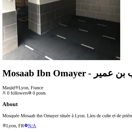
Mosaab Ibn Omaye
Masjid
Lyon, France
0
followers
0
posts
About
Mosquée Mosaab ibn Omayer située à Lyon. Lieu de culte et de prière
Lyon, FR
N/A