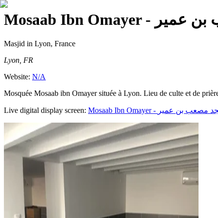
Mosaab Ibn Omaye
Masjid
in Lyon, France
Lyon, FR
Website:
N/A
Mosquée Mosaab ibn Omayer située à Lyon. Lieu de culte et de prière
Live digital display screen:
Mosaab Ibn Omayer - عب بن عمير