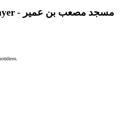
— Mosaab ibn Omayer - مسجد مصعب بن عمير
otidiens.