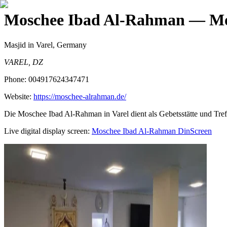
Moschee Ibad Al-Rahman
— Mo
Masjid
in Varel, Germany
VAREL, DZ
Phone:
004917624347471
Website:
https://moschee-alrahman.de/
Die Moschee Ibad Al-Rahman in Varel dient als Gebetsstätte und Treff
Live digital display screen:
Moschee Ibad Al-Rahman
DinScreen