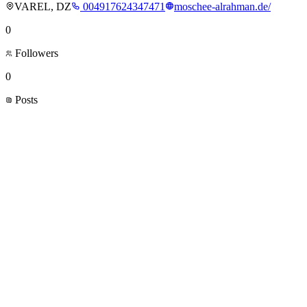
VAREL, DZ
004917624347471
moschee-alrahman.de/
0
Followers
0
Posts