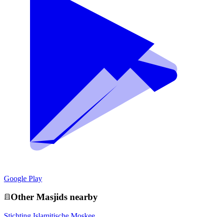
Google Play
Other
Masjid
s nearby
Stichting Islamitische Moskee