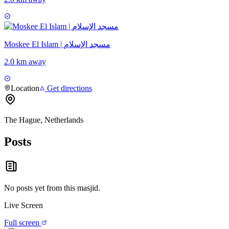
Moskee El Islam | مسجد الإسلام
2.0 km away
Location
Get directions
The Hague, Netherlands
Posts
No posts yet from this
masjid
.
Live Screen
Full screen