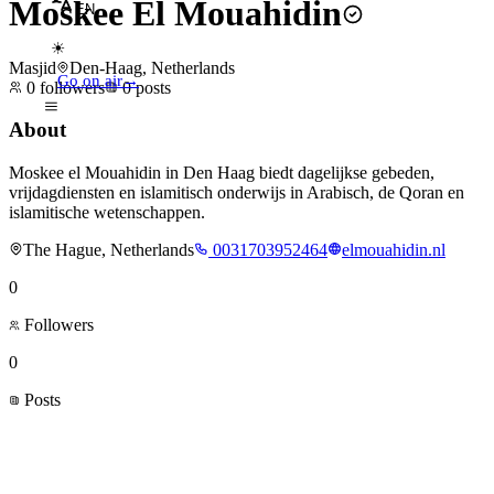
Moskee El Mouahidin
EN
☀
Masjid
Den-Haag, Netherlands
Go on air
→
0
followers
0
posts
About
Moskee el Mouahidin in Den Haag biedt dagelijkse gebeden,
vrijdagdiensten en islamitisch onderwijs in Arabisch, de Qoran en
islamitische wetenschappen.
The Hague, Netherlands
0031703952464
elmouahidin.nl
0
Followers
0
Posts