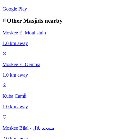
Google Play
Other
Masjid
s nearby
Moskee El Mouhsinin
1.0 km away
Moskee El Oemma
1.0 km away
Kuba Cami̇i̇
1.0 km away
Moskee Bilal - مسجد بلال
2.0 km away