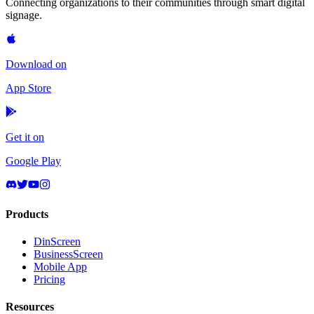
Connecting organizations to their communities through smart digital
signage.
Download on
App Store
Get it on
Google Play
Products
DinScreen
BusinessScreen
Mobile App
Pricing
Resources