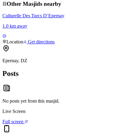
Other
Masjid
s nearby
Culturelle Des Turcs D’Epernay
1.0 km away
Location
Get directions
Epernay, DZ
Posts
No posts yet from this
masjid
.
Live Screen
Full screen