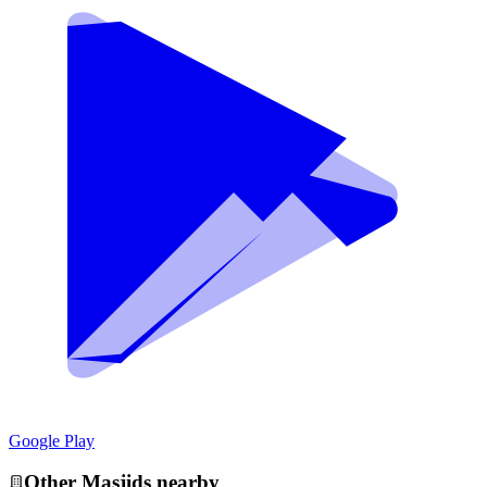
Google Play
Other
Masjid
s nearby