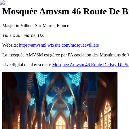
Mosquée Amvsm 46 Route De B
Masjid
in Villiers-Sur-Marne, France
Villiers-sur-marne, DZ
Website:
https://amvsm9.wixsite.com/mosqueevilliers
La mosquée AMVSM est gérée par l'Association des Musulmans de Vill
Live digital display screen:
Mosquée Amvsm 46 Route De Bry
DinSc