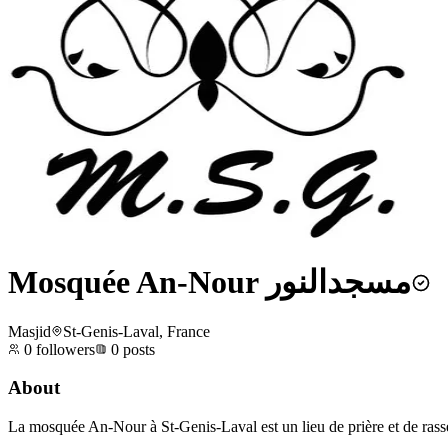
Mosquée An-Nour مسجدالنور
Masjid
St-Genis-Laval, France
0
followers
0
posts
About
La mosquée An-Nour à St-Genis-Laval est un lieu de prière et de rass