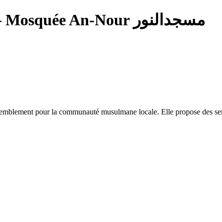
— Mosquée An-Nour مسجدالنور
emblement pour la communauté musulmane locale. Elle propose des servi