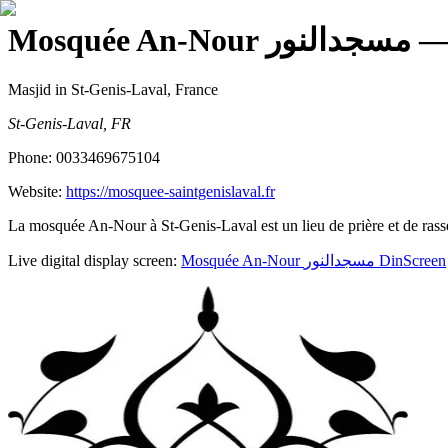
Mosquée An-Nour مسجدالنور
Masjid
in St-Genis-Laval, France
St-Genis-Laval, FR
Phone:
0033469675104
Website:
https://mosquee-saintgenislaval.fr
La mosquée An-Nour à St-Genis-Laval est un lieu de prière et de rass
Live digital display screen:
Mosquée An-Nour مسجدالنور
DinScreen