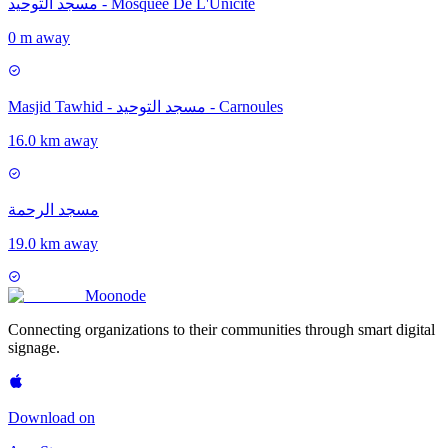
مسجد التوحيد - Mosquée De L'Unicité
0 m away
Masjid Tawhid - مسجد التوحيد - Carnoules
16.0 km away
مسجد الرحمة
19.0 km away
Moon
ode
Connecting organizations to their communities through smart digital
signage.
Download on