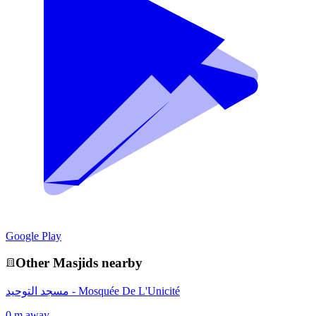
Google Play
Other
Masjid
s nearby
مسجد التوحيد - Mosquée De L'Unicité
0 m away