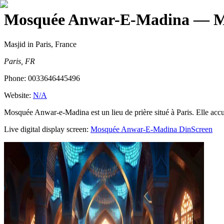
Mosquée Anwar-E-Madina
— Mo
Masjid
in Paris, France
Paris, FR
Phone:
0033646445496
Website:
N/A
Mosquée Anwar-e-Madina est un lieu de prière situé à Paris. Elle accu
Live digital display screen:
Mosquée Anwar-E-Madina
DinScreen