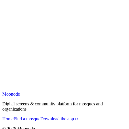
Moonode
Digital screens & community platform for mosques and
organizations.
Home
Find a mosque
Download the app
©
2026
Moonode