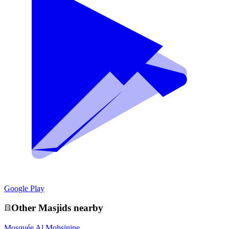
Google Play
Other
Masjid
s nearby
Mosquée Al Mohsinine