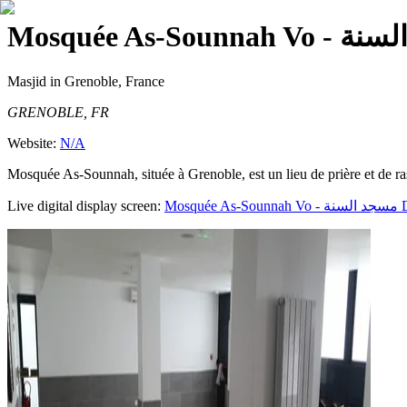
Mosquée As-Soun
Masjid
in Grenoble, France
GRENOBLE, FR
Website:
N/A
Mosquée As-Sounnah, située à Grenoble, est un lieu de prière et de r
Live digital display screen:
Mosquée As-Sounnah Vo - مسجد السنة
D