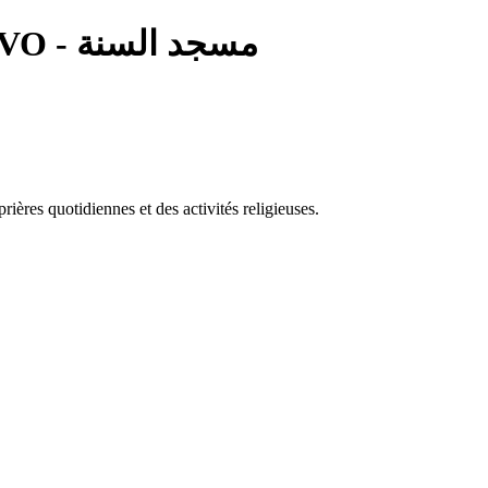
— Mosquée As-Sounnah VO - مسجد السنة
res quotidiennes et des activités religieuses.