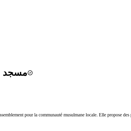
nah Vo - مسجد السنة
assemblement pour la communauté musulmane locale. Elle propose des priè