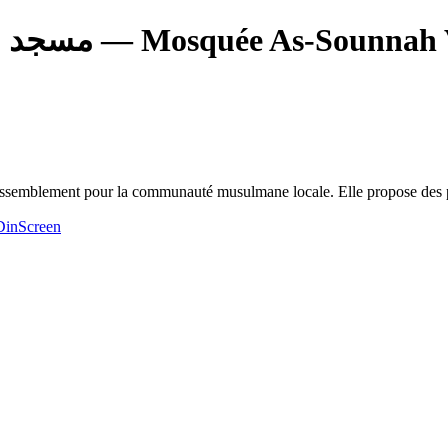
nah Vo - مسجد السنة
assemblement pour la communauté musulmane locale. Elle propose des priè
inScreen