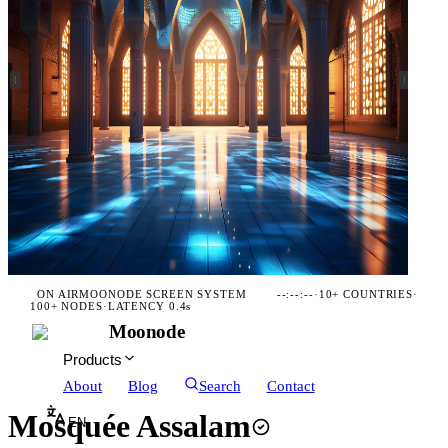
ON AIR
MOONODE SCREEN SYSTEM
--:--:--
·
10+ COUNTRIES
·
100+ NODES
·
LATENCY 0.4s
Moonode
Products
About
Blog
Search
Contact
Mosquée Assalam
EN