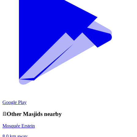
Google Play
Other
Masjid
s nearby
Mosquée Erstein
8.0 km away