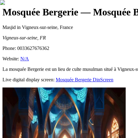
Mosquée Bergerie
— Mosquée B
Masjid
in Vigneux-sur-seine, France
Vigneux-sur-seine, FR
Phone:
0033627676362
Website:
N/A
La mosquée Bergerie est un lieu de culte musulman situé à Vigneux-sur-
Live digital display screen:
Mosquée Bergerie
DinScreen