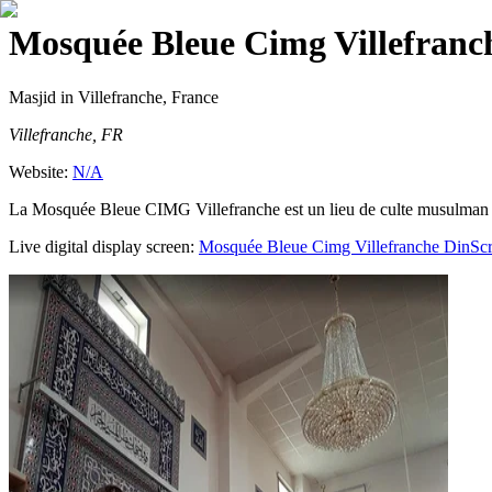
Mosquée Bleue Cimg Villefranc
Masjid
in Villefranche, France
Villefranche, FR
Website:
N/A
La Mosquée Bleue CIMG Villefranche est un lieu de culte musulman situ
Live digital display screen:
Mosquée Bleue Cimg Villefranche
DinScr