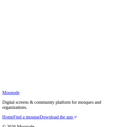
Moonode
Digital screens & community platform for mosques and
organizations.
Home
Find a mosque
Download the app
©
2026
Moonode