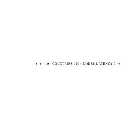
--:--:--
·
10+ COUNTRIES
·
100+ NODES
·
LATENCY 0.4s