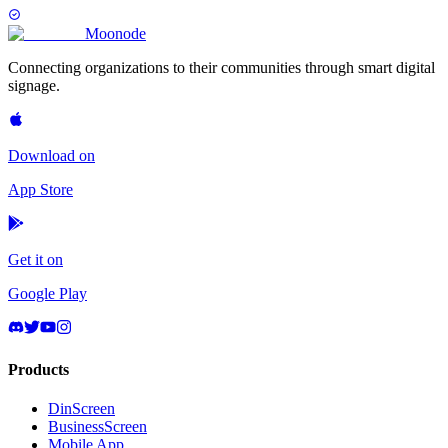
Moon
ode
Connecting organizations to their communities through smart digital
signage.
Download on
App Store
Get it on
Google Play
Products
DinScreen
BusinessScreen
Mobile App