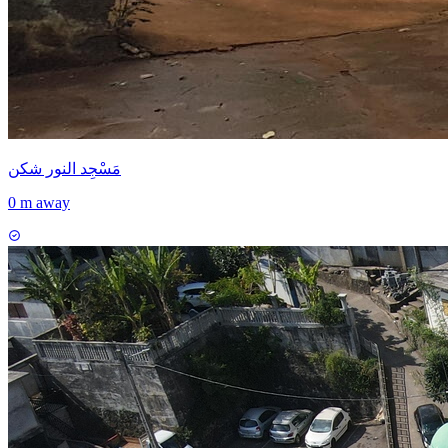
مَسْجِد النور شكن
0 m away