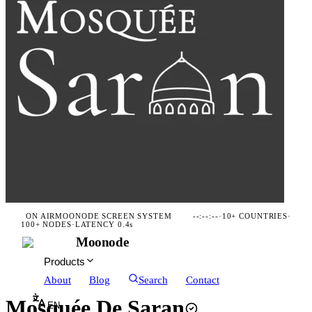
ON AIR
MOONODE SCREEN SYSTEM
--:--:--
·
10+ COUNTRIES
·
100+ NODES
·
LATENCY 0.4s
Moonode
Products
About
Blog
Search
Contact
Mosquée De Saran
EN