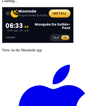
Loading…
View on the Moonode app