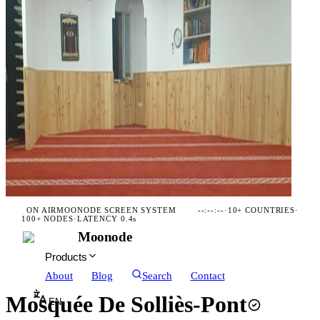
ON AIR
MOONODE SCREEN SYSTEM
--:--:--
·
10+ COUNTRIES
·
100+ NODES
·
LATENCY 0.4s
Moonode
Products
About
Blog
Search
Contact
Mosquée De Solliès-Pont
EN