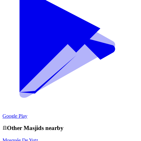
Google Play
Other
Masjid
s nearby
Mosquée De Yutz