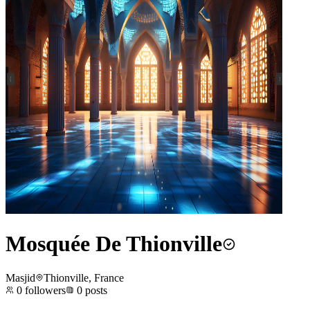
Mosquée De Thionville
Masjid
Thionville, France
0
followers
0
posts