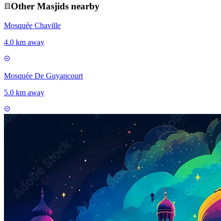
Other
Masjid
s nearby
Mosquée Chaville
4.0 km away
Mosquée De Guyancourt
5.0 km away