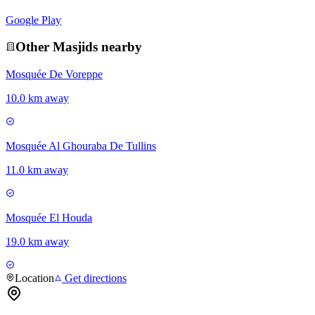
Google Play
Other
Masjid
s nearby
Mosquée De Voreppe
10.0 km away
Mosquée Al Ghouraba De Tullins
11.0 km away
Mosquée El Houda
19.0 km away
Location
Get directions