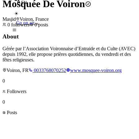
Mosquée De Voiron
EN
☀
Masjid
Voiron, France
Go on air
→
0
followers
0
posts
About
Gérée par l’Association Voironnaise d’Entraide et du Culte (AVEC)
depuis 1992, elle propose prières quotidiennes, du vendredi et des
fêtes religieuses.
Voiron, FR
0033768070252
www.mosquee-voiron.org
0
Followers
0
Posts