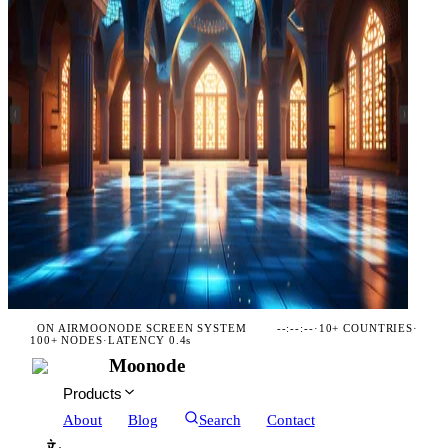
ON AIR
MOONODE SCREEN SYSTEM
--:--:--
·
10+ COUNTRIES
·
100+ NODES
·
LATENCY 0.4s
Moonode
Products
About
Blog
Search
Contact