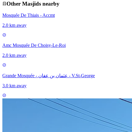
Other
Masjid
s nearby
Mosquée De Thiais - Accmt
2.0 km away
Amc Mosquée De Choisy-Le-Roi
2.0 km away
Grande Mosquée - عثمان بن عفان - V.St-George
3.0 km away