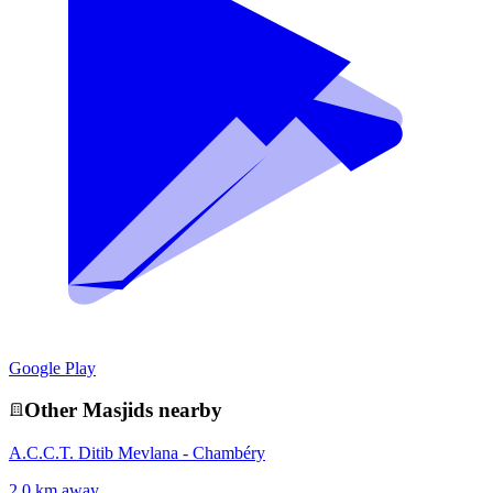
Google Play
Other
Masjid
s nearby
A.C.C.T. Ditib Mevlana - Chambéry
2.0 km away