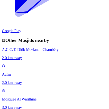
Google Play
Other
Masjid
s nearby
A.C.C.T. Ditib Mevlana - Chambéry
2.0 km away
Acfm
2.0 km away
Mosquée Al Warithine
3.0 km away