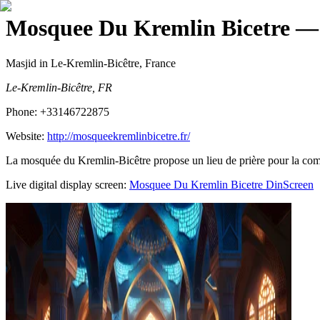
Mosquee Du Kremlin Bicetre
— 
Masjid
in Le-Kremlin-Bicêtre, France
Le-Kremlin-Bicêtre, FR
Phone:
+33146722875
Website:
http://mosqueekremlinbicetre.fr/
La mosquée du Kremlin-Bicêtre propose un lieu de prière pour la co
Live digital display screen:
Mosquee Du Kremlin Bicetre
DinScreen