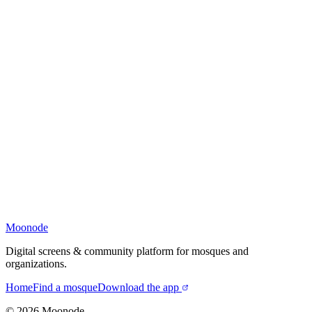
Moonode
Digital screens & community platform for mosques and
organizations.
Home
Find a mosque
Download the app
©
2026
Moonode