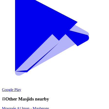
Google Play
Other
Masjid
s nearby
Mosquée Al Iman - Maubeuge