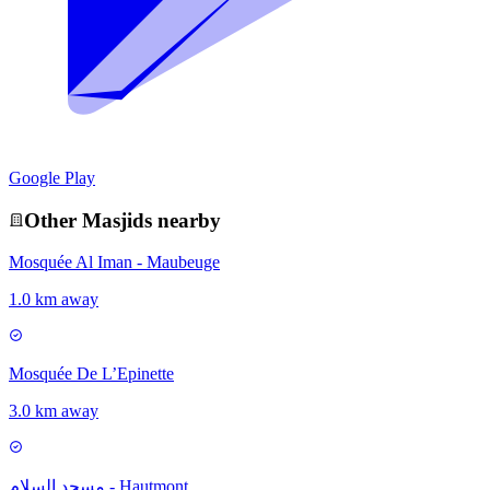
Google Play
Other
Masjid
s nearby
Mosquée Al Iman - Maubeuge
1.0 km away
Mosquée De L’Epinette
3.0 km away
مسجد السلام - Hautmont