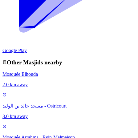
Google Play
Other
Masjid
s nearby
Mosquée Elhouda
2.0 km away
مسجد خالد بن الوليد - Ostricourt
3.0 km away
Mosquée Arrahma - Evin-Malmaison