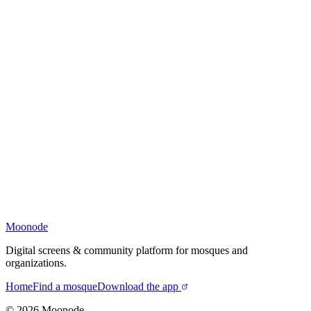
Moonode
Digital screens & community platform for mosques and
organizations.
Home
Find a mosque
Download the app
©
2026
Moonode