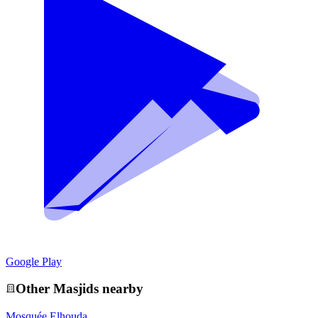
Google Play
Other
Masjid
s nearby
Mosquée Elhouda