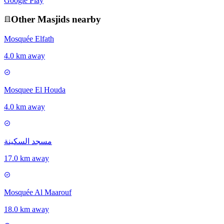
Google Play
Other
Masjid
s nearby
Mosquée Elfath
4.0 km away
Mosquee El Houda
4.0 km away
مسجد السكينة
17.0 km away
Mosquée Al Maarouf
18.0 km away