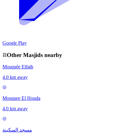
Google Play
Other
Masjid
s nearby
Mosquée Elfath
4.0 km away
Mosquee El Houda
4.0 km away
مسجد السكينة