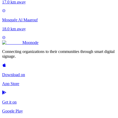
17.0 km away
Mosquée Al Maarouf
18.0 km away
Moon
ode
Connecting organizations to their communities through smart digital
signage.
Download on
App Store
Get it on
Google Play