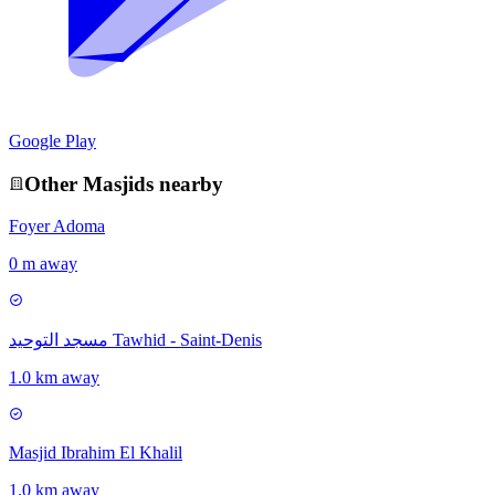
Google Play
Other
Masjid
s nearby
Foyer Adoma
0 m away
مسجد التوحيد Tawhid - Saint-Denis
1.0 km away
Masjid Ibrahim El Khalil
1.0 km away