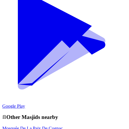
Google Play
Other
Masjid
s nearby
Mosquée De La Paix De Cognac