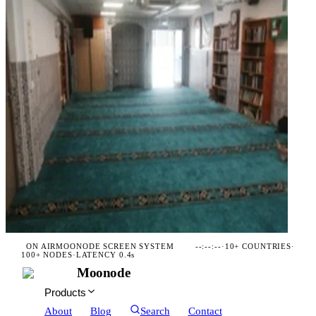
ON AIR
MOONODE SCREEN SYSTEM
--:--:--
·
10+ COUNTRIES
·
100+ NODES
·
LATENCY 0.4s
Moonode
Products
About
Blog
Search
Contact