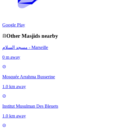
Google Play
Other
Masjid
s nearby
مسجد السلام - Marseille
0 m away
Mosquée Arrahma Busserine
1.0 km away
Institut Musulman Des Bleuets
1.0 km away