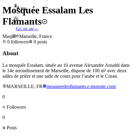
Mosquée Essalam Les
EN
Flamants
Go on air
→
Masjid
Marseille, France
0
followers
0
posts
About
La mosquée Essalam, située au 10 avenue Alexandre Ansaldi dans
le 14e arrondissement de Marseille, dispose de 100 m² avec deux
salles de prière et une salle de cours pour l’arabe et le Coran.
MARSEILLE, FR
mosqueedesflamants.e-monsite.com/
0
Followers
0
Posts