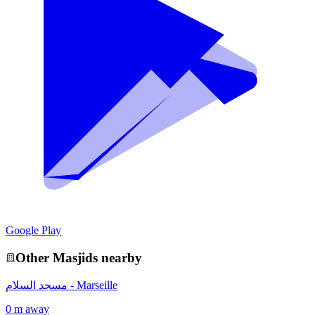
Google Play
Other
Masjid
s nearby
مسجد السلام - Marseille
0 m away