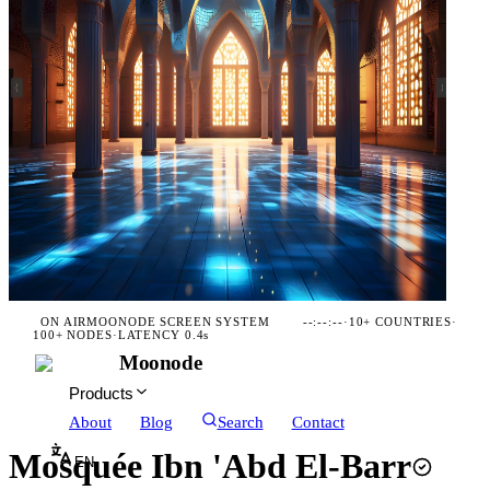
ON AIR
MOONODE SCREEN SYSTEM
--:--:--
·
10+ COUNTRIES
·
100+ NODES
·
LATENCY 0.4s
Moonode
Products
About
Blog
Search
Contact
Mosquée Ibn 'Abd El-Barr
EN